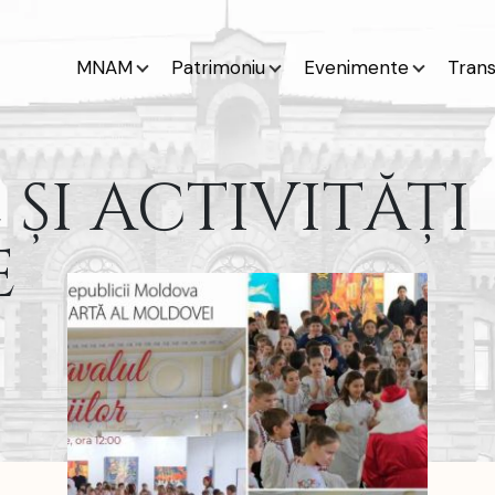
MNAM
Patrimoniu
Evenimente
Tran
ȘI ACTIVITĂȚI
E