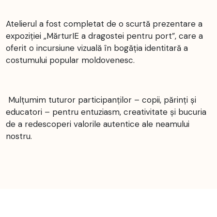
Atelierul a fost completat de o scurtă prezentare a
expoziției „MărturIE a dragostei pentru port”, care a
oferit o incursiune vizuală în bogăția identitară a
costumului popular moldovenesc.
Mulțumim tuturor participanților – copii, părinți și
educatori – pentru entuziasm, creativitate și bucuria
de a redescoperi valorile autentice ale neamului
nostru.