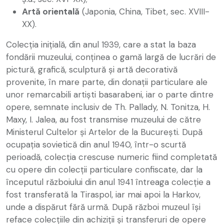
Artă orientală
(Japonia, China, Tibet, sec. XVIII-
XX).
Colecția inițială, din anul 1939, care a stat la baza
fondării muzeului, conținea o gamă largă de lucrări de
pictură, grafică, sculptură și artă decorativă
provenite, în mare parte, din donații particulare ale
unor remarcabili artiști basarabeni, iar o parte dintre
opere, semnate inclusiv de Th. Pallady, N. Tonitza, H.
Maxy, I. Jalea, au fost transmise muzeului de către
Ministerul Cultelor și Artelor de la București. După
ocupația sovietică din anul 1940, într-o scurtă
perioadă, colecția crescuse numeric fiind completată
cu opere din colecții particulare confiscate, dar la
începutul războiului din anul 1941 întreaga colecție a
fost transferată la Tiraspol, iar mai apoi la Harkov,
unde a dispărut fără urmă. După război muzeul își
reface colecțiile din achiziții și transferuri de opere