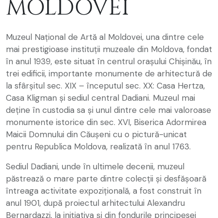
MOLDOVEI
Muzeul Național de Artă al Moldovei, una dintre cele
mai prestigioase instituții muzeale din Moldova, fondat
în anul 1939, este situat în centrul orașului Chișinău, în
trei edificii, importante monumente de arhitectură de
la sfârșitul sec. XIX – începutul sec. XX: Casa Hertza,
Casa Kligman și sediul central Dadiani. Muzeul mai
deține în custodia sa și unul dintre cele mai valoroase
monumente istorice din sec. XVI, Biserica Adormirea
Maicii Domnului din Căușeni cu o pictură-unicat
pentru Republica Moldova, realizată în anul 1763.
Sediul Dadiani, unde în ultimele decenii, muzeul
păstrează o mare parte dintre colecții și desfășoară
întreaga activitate expozițională, a fost construit în
anul 1901, după proiectul arhitectului Alexandru
Bernardazzi, la inițiativa și din fondurile principesei