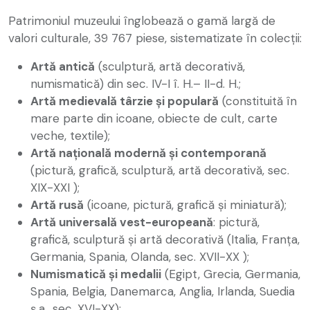
Patrimoniul muzeului înglobează o gamă largă de
valori culturale, 39 767 piese, sistematizate în colecții:
Artă antică
(sculptură, artă decorativă,
numismatică) din sec. IV-I î. H.– II-d. H.;
Artă medievală târzie și populară
(constituită în
mare parte din icoane, obiecte de cult, carte
veche, textile);
Artă națională modernă și contemporană
(pictură, grafică, sculptură, artă decorativă, sec.
XIX-XXI );
Artă rusă
(icoane, pictură, grafică și miniatură);
Artă universală vest-europeană
: pictură,
grafică, sculptură și artă decorativă (Italia, Franța,
Germania, Spania, Olanda, sec. XVII-XX );
Numismatică și medalii
(Egipt, Grecia, Germania,
Spania, Belgia, Danemarca, Anglia, Irlanda, Suedia
ș.a., sec. XVI-XX);