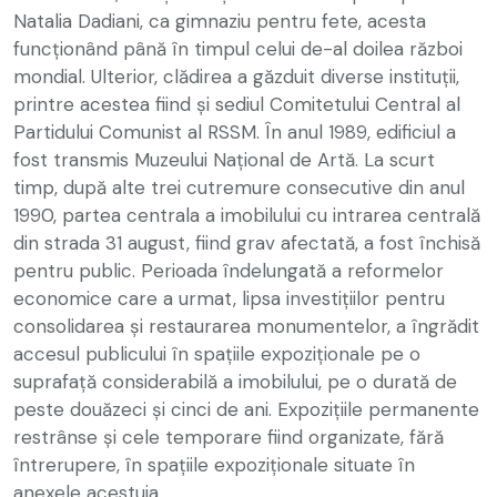
Natalia Dadiani, ca gimnaziu pentru fete, acesta
funcționând până în timpul celui de-al doilea război
mondial. Ulterior, clădirea a găzduit diverse instituții,
printre acestea fiind și sediul Comitetului Central al
Partidului Comunist al RSSM. În anul 1989, edificiul a
fost transmis Muzeului Național de Artă. La scurt
timp, după alte trei cutremure consecutive din anul
1990, partea centrala a imobilului cu intrarea centrală
din strada 31 august, fiind grav afectată, a fost închisă
pentru public. Perioada îndelungată a reformelor
economice care a urmat, lipsa investițiilor pentru
consolidarea și restaurarea monumentelor, a îngrădit
accesul publicului în spațiile expoziționale pe o
suprafață considerabilă a imobilului, pe o durată de
peste douăzeci și cinci de ani. Expozițiile permanente
restrânse și cele temporare fiind organizate, fără
întrerupere, în spațiile expoziționale situate în
anexele acestuia.