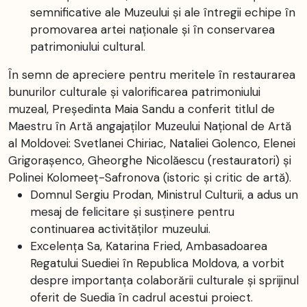
semnificative ale Muzeului și ale întregii echipe în
promovarea artei naționale și în conservarea
patrimoniului cultural.
În semn de apreciere pentru meritele în restaurarea
bunurilor culturale și valorificarea patrimoniului
muzeal, Președinta Maia Sandu a conferit titlul de
Maestru în Artă angajaților Muzeului Național de Artă
al Moldovei: Svetlanei Chiriac, Nataliei Golenco, Elenei
Grigorașenco, Gheorghe Nicolăescu (restauratori) și
Polinei Kolomeeţ-Safronova (istoric și critic de artă).
Domnul Sergiu Prodan, Ministrul Culturii, a adus un
mesaj de felicitare și susținere pentru
continuarea activităților muzeului.
Excelența Sa, Katarina Fried, Ambasadoarea
Regatului Suediei în Republica Moldova, a vorbit
despre importanța colaborării culturale și sprijinul
oferit de Suedia în cadrul acestui proiect.