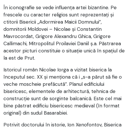
În iconografie se vede influenţa artei bizantine. Pe
frescele cu caracter religios sunt reprezentaţi şi
ctitorii Bisericii „Adormirea Maicii Domnului”,
domnitorii Moldovei – Nicolae şi Constantin
Mavrocordat, Grigore Alexandru Ghica, Grigore
Callimachi, Mitropolitul Proilaviei Daniil ş.a. Păstrarea
acestor picturi constituie o situație unică în spațiul de
la est de Prut.
Istoricul român Nicolae Iorga a vizitat biserica la
începutul sec. XX și menționa că i „s-a părut să fie o
veche moscheie prefăcută”. Planul edificiului
bisericesc, elementele de arhitectură, tehnica de
construcție sunt de sorginte balcanică. Este cel mai
bine păstrat edificiu bisericesc medieval (în format
original) din sudul Basarabiei.
Potrivit doctorului în istorie, Ion Xenofontov, Biserica