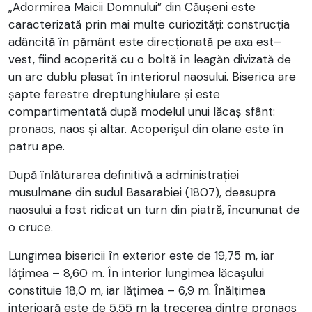
„Adormirea Maicii Domnului” din Căușeni este
caracterizată prin mai multe curiozităţi: construcția
adâncită în pământ este direcționată pe axa est–
vest, fiind acoperită cu o boltă în leagăn divizată de
un arc dublu plasat în interiorul naosului. Biserica are
șapte ferestre dreptunghiulare și este
compartimentată după modelul unui lăcaș sfânt:
pronaos, naos și altar. Acoperișul din olane este în
patru ape.
După înlăturarea definitivă a administrației
musulmane din sudul Basarabiei (1807), deasupra
naosului a fost ridicat un turn din piatră, încununat de
o cruce.
Lungimea bisericii în exterior este de 19,75 m, iar
lățimea – 8,60 m. În interior lungimea lăcașului
constituie 18,0 m, iar lățimea – 6,9 m. Înălțimea
interioară este de 5,55 m la trecerea dintre pronaos