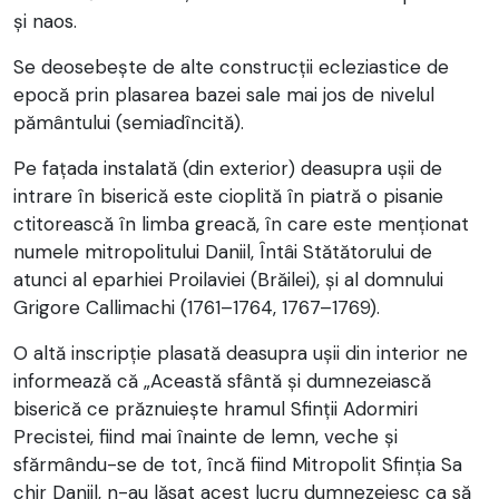
și naos.
Se deosebește de alte construcții ecleziastice de
epocă prin plasarea bazei sale mai jos de nivelul
pământului (semiadîncită).
Pe fațada instalată (din exterior) deasupra ușii de
intrare în biserică este cioplită în piatră o pisanie
ctitorească în limba greacă, în care este menționat
numele mitropolitului Daniil, Întâi Stătătorului de
atunci al eparhiei Proilaviei (Brăilei), și al domnului
Grigore Callimachi (1761–1764, 1767–1769).
O altă inscripție plasată deasupra ușii din interior ne
informează că „Această sfântă și dumnezeiască
biserică ce prăznuiește hramul Sfinții Adormiri
Precistei, fiind mai înainte de lemn, veche și
sfărmându-se de tot, încă fiind Mitropolit Sfinția Sa
chir Daniil, n-au lăsat acest lucru dumnezeiesc ca să