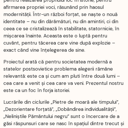
pentru realizarea propriului loc în istorie, pentru
afirmarea propriei voci, răsunând prin haosul
modernității. Într-un război forțat, se naște o nouă
identitate – nu din dărâmături, nu din amintiri, ci din
ceea ce se cristalizează în stabilitate, statornicie, în
mișcarea înainte. Aceasta este o luptă pentru
cuvânt, pentru tăcerea care vine după explozie –
exact când vine înțelegerea de sine.
Proiectul arată că pentru societatea modernă a
statelor postsovietice problema alegerii rămâne
relevantă: este ca și cum am pluti între două lumi –
cea care a venit și cea care va veni. Prezentul nostru
este ca un foc în forja istoriei.
Lucrările din ciclurile „Pietre de moară ale timpului”,
„Dezorientare forțată”, „Dobândirea individualității”,
„Neliniștile Pământului negru” sunt o încercare de a
găsi răspunsuri care se nasc în spațiul dintre trecut și