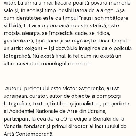
viitor. La urma urmei, fiecare poartă povara memoriei
sale și, în același timp, posibilitatea de a alege. Așa
cum identitatea este ca timpul însuși, schimbătoare
și fluidă, tot așa o persoană nu este statică, este
mobilă, aleargă, se împiedică, cade, se ridică,
gesticulează, țipă, tace și se regăsește. Doar timpul –
un artist exigent – își dezvăluie imaginea ca o peliculă
fotografică. Nu există final, la fel cum nu există un
ultim cuvânt în monologul memoriei.
Autorul proiectului este Victor Sydorenko, artist
ucrainean, curator, autor de obiecte și compoziții
fotografice, texte științifice și jurnalistice, președinte
al Academiei Naționale de Arte din Ucraina,
participant la cea de-a 50-a ediție a Bienalei de la
Veneția, fondator și primul director al Institutului de
Artă Contemporană.