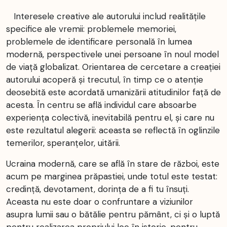
Interesele creative ale autorului includ realitățile
specifice ale vremii: problemele memoriei,
problemele de identificare personală în lumea
modernă, perspectivele unei persoane în noul model
de viață globalizat. Orientarea de cercetare a creației
autorului acoperă și trecutul, în timp ce o atenție
deosebită este acordată umanizării atitudinilor față de
acesta. În centru se află individul care absoarbe
experiența colectivă, inevitabilă pentru el, și care nu
este rezultatul alegerii: aceasta se reflectă în oglinzile
temerilor, speranțelor, uitării.
Ucraina modernă, care se află în stare de război, este
acum pe marginea prăpastiei, unde totul este testat:
credință, devotament, dorința de a fi tu însuți.
Aceasta nu este doar o confruntare a viziunilor
asupra lumii sau o bătălie pentru pământ, ci și o luptă