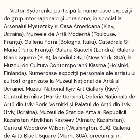
Victor Sydorenko participă la numeroase expoziții
de grup internaționale și ucrainene, în special la
Arsenalul Mystetsky și Casa Americană (Kiev,
Ucraina), Muzeele de Artă Modernă (Toulouse,
Franța), Galleria Forni (Bologna, Italia), Catedrala Sf.
Maria (Paris, Franța), Galeria Saatchi (Londra), Galeria
Black Square (SUA), la sediul ONU (New York, SUA), la
Muzeul de Cultură Contemporană Kiasma (Helsinki,
Finlanda). Numeroase expoziții personale ale artistului
au fost organizate la Muzeul Național de Artă al
Ucrainei, Muzeul Național Kyiv Art Gallery (Kiev),
Centrul Ermilov (Harkiv, Ucraina), Galeria Națională de
Artă din Lviv Boris Voznițki și Palatul de Artă din Lviv
(Lviv, Ucraina), Muzeul de Stat de Artă al Republicii
Kazahstan Abylkhan Kasteev (Almaty, Kazahstan),
Centrul Woodrow Wilson (Washington, SUA), Galeria
de Artă Black Square (Miami, SUA), precum și în